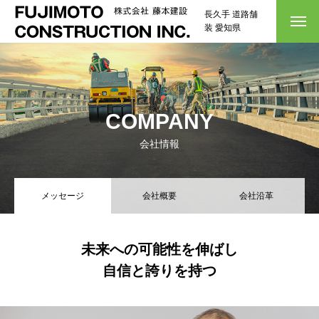
長久手 道路舗
装 愛知県
COMPANY
会社情報
メッセージ
会社概要
会社沿革
未来への可能性を伸ばし
自信と誇りを持つ